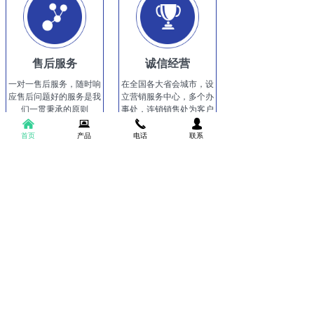
售后服务
诚信经营
一对一售后服务，随时响
在全国各大省会城市，设
应售后问题好的服务是我
立营销服务中心，多个办
们一贯秉承的原则
事处，连销销售处为客户
服务，真诚与国内外新老
낀
뀵
끅
넙
客户，精诚合作！
首页
产品
电话
联系
NEWS INFORMATION
新闻资讯
排污泵怎么工作?
排污泵是一种常见的泵类型，主要用于排放含有悬浮
固体、泥浆等污物的液体。排污泵通常采用立式或卧
式结构，具有以下工作原理和要求：
2024-11-02
358
넶